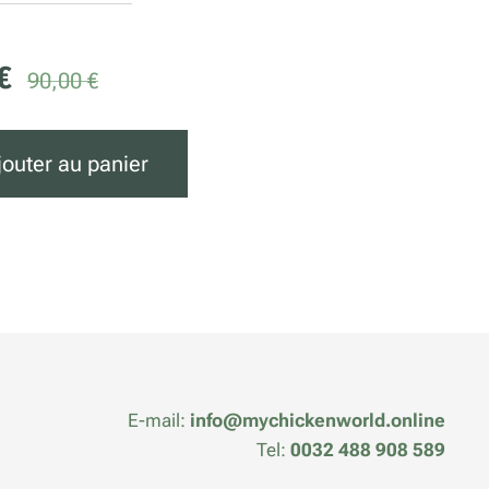
€
90,00
€
jouter au panier
E-mail:
info@mychickenworld.online
Tel:
0032 488 908 589