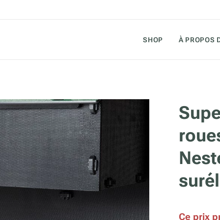
SHOP
À PROPOS 
Supe
roues
Nest
suré
Ce prix p