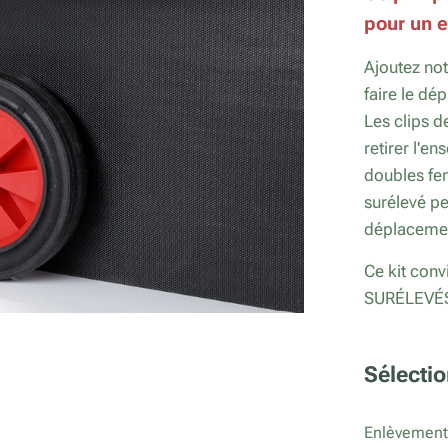
pour un 
Ajoutez not
faire le dé
Les clips d
retirer l'e
doubles fe
surélevé p
déplacemen
Ce kit conv
SURÉLEVÉS
Sélectio
Enlèvement