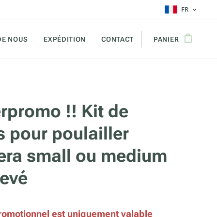
FR
DE NOUS
EXPÉDITION
CONTACT
PANIER
rpromo !! Kit de
 pour poulailler
era small ou medium
levé
romotionnel est uniquement valable