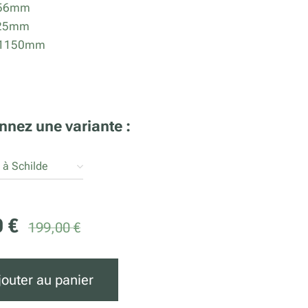
956mm
925mm
: 1150mm
nnez une variante :
 à Schilde
0
€
199,00
€
jouter au panier