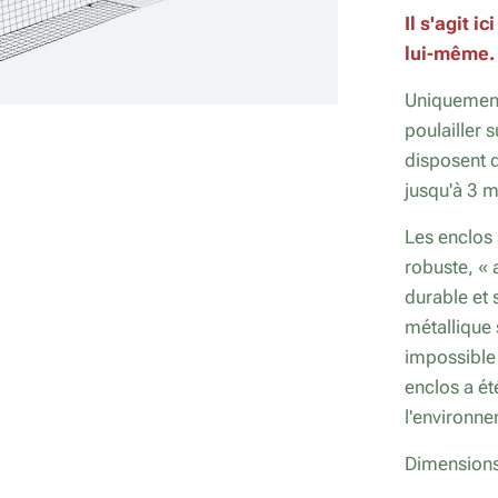
Il s'agit i
lui-même.
Uniquement
poulailler 
disposent d
jusqu'à 3 
Les enclos 
robuste, « 
durable et 
métallique 
impossible 
enclos a ét
l'environn
Dimensions 