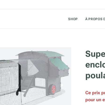
SHOP
À PROPOS 
Supe
encl
poula
Ce prix p
pour un 