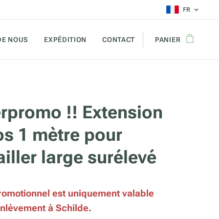
FR
DE NOUS
EXPÉDITION
CONTACT
PANIER
rpromo !! Extension
os 1 mètre pour
iller large surélevé
romotionnel est uniquement valable
enlèvement à Schilde.